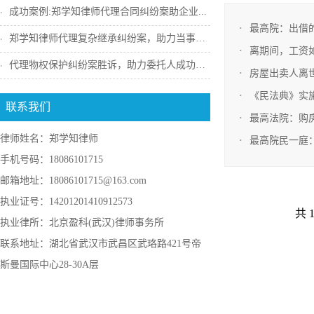
成功案例:郑学知律师代理合同纠纷案助企业...
最高院：​出
郑学知律师代理复杂继承纠纷案，助力当事人...
离期间，工资
代理物权保护纠纷案胜诉，助力委托人成功收...
房屋出卖人离
《民法典》实
联系我们
最高法院：购
律师姓名：郑学知律师
最高院民一庭：
手机号码：18086101715
邮箱地址：18086101715@163.com
执业证号：14201201410912573
共 1
执业律所：北京盈科(武汉)律师事务所
联系地址：湖北省武汉市武昌区武珞路421号帝
斯曼国际中心28-30A层