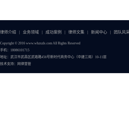
律师介绍
|
业务领域
|
成功案例
|
律师文集
|
新闻中心
|
团队风
Copyright © 2016 www.whzxzls.com All Rights Reserved
手机：18086101715
地址：武汉市武昌区武珞路456号新时代商务中心（中建三局）10-11层
技术支持：
网律营管