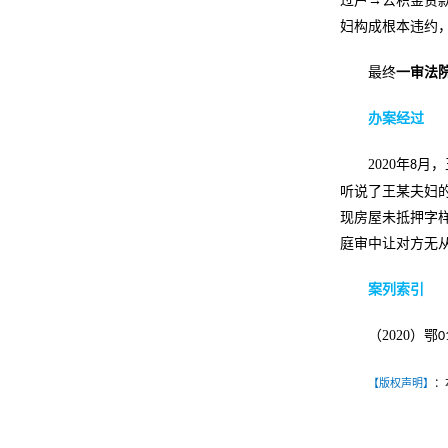
过户→公积金贷
妇构成根本违约
最终
一审法
办案经过
2020
年
月，
8
听说了王某夫妇
现房屋未抵押字
庭审中让对方无
案列索引
（
2020
）鄂
0
【版权声明】
：