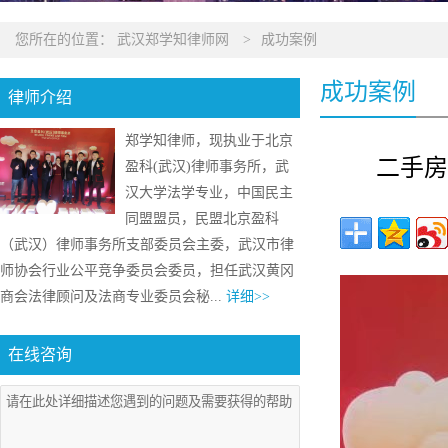
您所在的位置：
武汉郑学知律师网
>
成功案例
成功案例
律师介绍
郑学知律师，现执业于北京
二手房
盈科(武汉)律师事务所，武
汉大学法学专业，中国民主
同盟盟员，民盟北京盈科
（武汉）律师事务所支部委员会主委，武汉市律
师协会行业公平竞争委员会委员，担任武汉黄冈
商会法律顾问及法商专业委员会秘...
详细>>
在线咨询