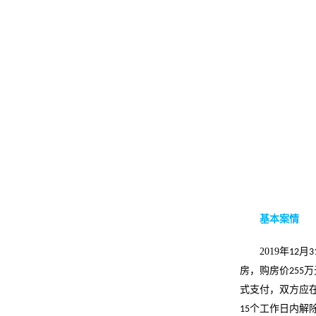
基本案情
2019
年
月
12
3
房，购房价
万
255
式支付，双方应
个工作日内解
15