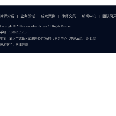
律师介绍
|
业务领域
|
成功案例
|
律师文集
|
新闻中心
|
团队风
Copyright © 2016 www.whzxzls.com All Rights Reserved
手机：18086101715
地址：武汉市武昌区武珞路456号新时代商务中心（中建三局）10-11层
技术支持：
网律营管