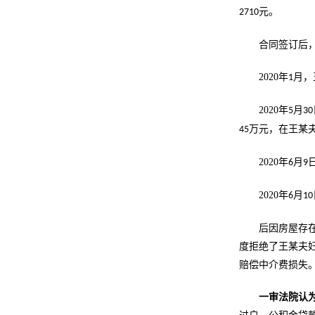
元。
2710
合同签订后
2020
年
月，
1
2020
年
月
5
30
万元，在王某
45
2020
年
月
6
9
2020
年
月
6
10
后因房屋存
度拒绝了王某夫
赔偿中介费损失
一审法院认