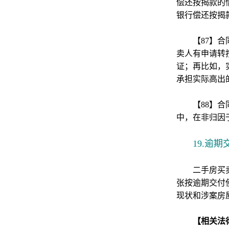
偿还按揭款的
银行偿还按揭
【87】
卖人有申请转
证；再比如，
承担实际高出
【88】
中，在非归因
19.逾
二手房买
张按逾期交付
现状和涉案房
【相关法