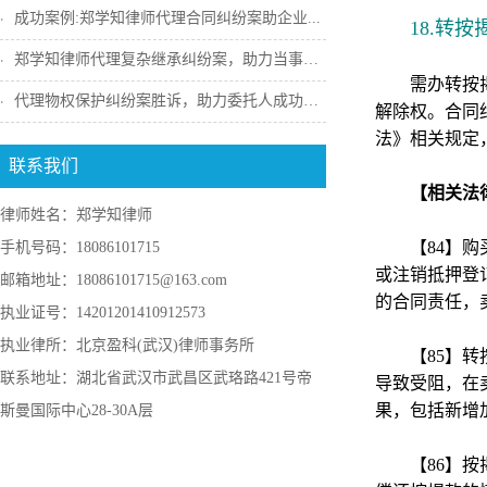
成功案例:郑学知律师代理合同纠纷案助企业...
18.转
郑学知律师代理复杂继承纠纷案，助力当事人...
需办转按
代理物权保护纠纷案胜诉，助力委托人成功收...
解除权。合同
法》相关规定
联系我们
【相关法
律师姓名：郑学知律师
【84】
手机号码：18086101715
或注销抵押登
邮箱地址：18086101715@163.com
的合同责任，
执业证号：14201201410912573
执业律所：北京盈科(武汉)律师事务所
【85】
联系地址：湖北省武汉市武昌区武珞路421号帝
导致受阻，在
果，包括新增
斯曼国际中心28-30A层
【86】