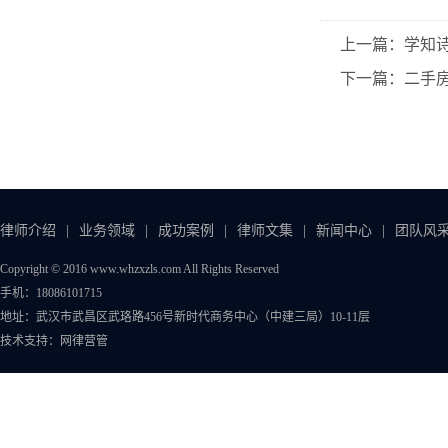
上一篇：学知
下一篇：二手
律师介绍
|
业务领域
|
成功案例
|
律师文集
|
新闻中心
|
团队风
Copyright © 2016 www.whzxzls.com All Rights Reserved
手机：18086101715
地址：武汉市武昌区武珞路456号新时代商务中心（中建三局）10-11层
技术支持：
网律营管