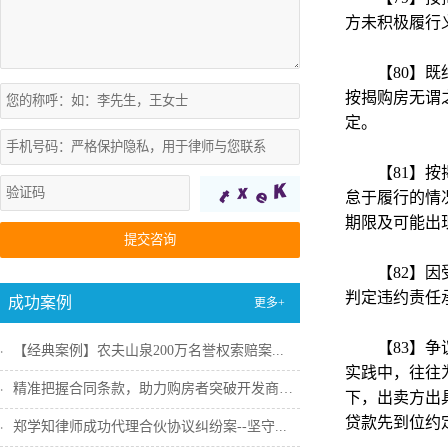
方未积极履行
【80】
按揭购房无谓
定。
【81】
怠于履行的情
期限及可能出
提交咨询
【82】
判定违约责任
成功案例
更多+
【83】
【经典案例】农夫山泉200万名誉权索赔案...
实践中，往往
精准把握合同条款，助力购房者突破开发商违...
下，出卖方出
贷款先到位约
郑学知律师成功代理合伙协议纠纷案--坚守...