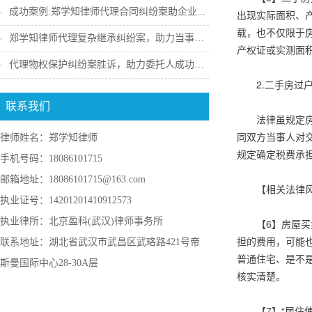
成功案例:郑学知律师代理合同纠纷案助企业...
出现实际面积、
载，也不仅限于
郑学知律师代理复杂继承纠纷案，助力当事人...
产权证或实测面
代理物权保护纠纷案胜诉，助力委托人成功收...
2.二手房过
联系我们
法律虽规定
同双方当事人对
律师姓名：郑学知律师
规定确定税费承
手机号码：18086101715
邮箱地址：18086101715@163.com
【相关法律
执业证号：14201201410912573
执业律所：北京盈科(武汉)律师事务所
【6】房屋
担的费用，可能
联系地址：湖北省武汉市武昌区武珞路421号帝
普通住宅、是不
斯曼国际中心28-30A层
核实清楚。
【7】“居住