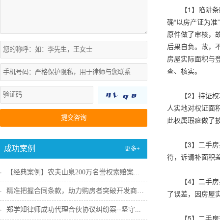
【1】陷阱条
确“以房产证为
原件做了审核，
后果自负。故，
房屋实际面积与
查、核实。
【2】持证
人实地对权证面
提交咨询
此权属瑕疵做了
【3】二手
成功案例
更多+
符，诉请补面积
【经典案例】农夫山泉200万名誉权索赔案...
【4】二手
精准把握合同条款，助力购房者突破开发商违...
了误差，因房屋
郑学知律师成功代理合伙协议纠纷案--坚守...
【5】二手