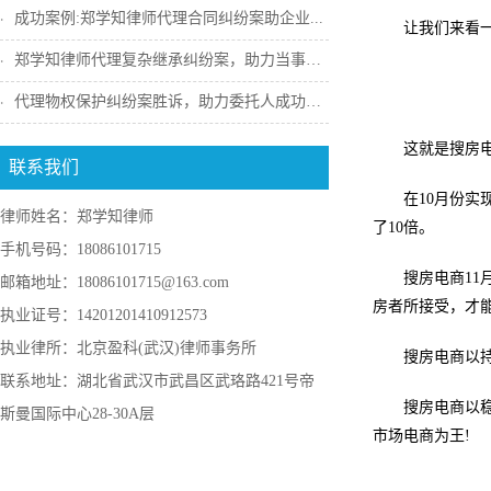
成功案例:郑学知律师代理合同纠纷案助企业...
让我们来看
郑学知律师代理复杂继承纠纷案，助力当事人...
代理物权保护纠纷案胜诉，助力委托人成功收...
这就是搜房
联系我们
在10月份
律师姓名：郑学知律师
了10倍。
手机号码：18086101715
搜房电商11
邮箱地址：18086101715@163.com
房者所接受，才能
执业证号：14201201410912573
执业律所：北京盈科(武汉)律师事务所
搜房电商以
联系地址：湖北省武汉市武昌区武珞路421号帝
搜房电商以
斯曼国际中心28-30A层
市场电商为王!