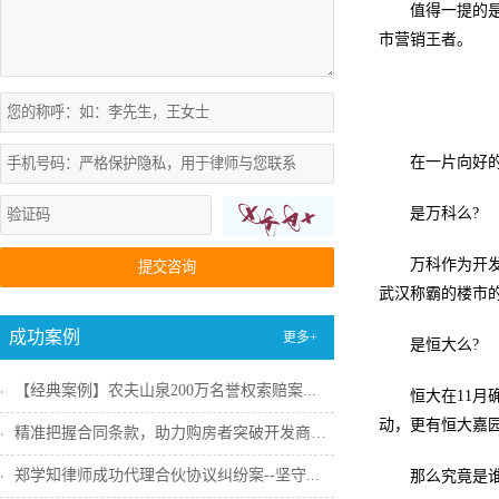
值得一提的
市营销王者。
在一片向好
是万科么?
万科作为开
提交咨询
武汉称霸的楼市
成功案例
更多+
是恒大么?
【经典案例】农夫山泉200万名誉权索赔案...
恒大在11
动，更有恒大嘉
精准把握合同条款，助力购房者突破开发商违...
郑学知律师成功代理合伙协议纠纷案--坚守...
那么究竟是谁