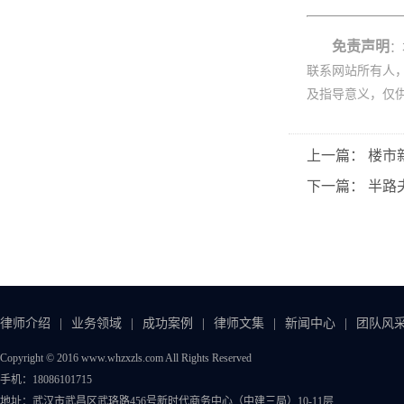
免责声明
：
联系网站所有人
及指导意义，仅
上一篇： 楼市
下一篇： 半路
律师介绍
|
业务领域
|
成功案例
|
律师文集
|
新闻中心
|
团队风
Copyright © 2016 www.whzxzls.com All Rights Reserved
手机：18086101715
地址：武汉市武昌区武珞路456号新时代商务中心（中建三局）10-11层