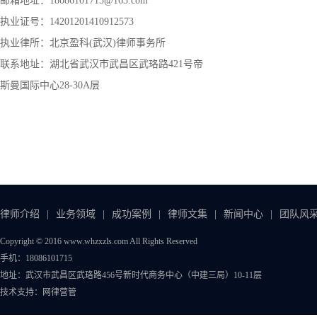
邮箱地址：18086101715@163.com
执业证号：14201201410912573
执业律所：北京盈科(武汉)律师事务所
联系地址：湖北省武汉市武昌区武珞路421号帝
斯曼国际中心28-30A层
律师介绍
|
业务领域
|
成功案例
|
律师文集
|
新闻中心
|
团队风
Copyright © 2016 www.whzxzls.com All Rights Reserved
手机：18086101715
地址：武汉市武昌区武珞路456号新时代商务中心（中建三局）10-11层
技术支持：
网律营管